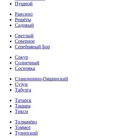
Пушной
Раисино
Решёты
Садовый
Светлый
Северное
Серебряный Бор
Сокур
Солнечный
Сосновка
Станционно-Ояшинский
Сузун
Табулга
Татарск
Ташара
Тикси
Толмачёво
Томмот
Тулинский