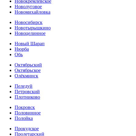
Новокремлёвское
Новолуговое
Новомихайловка
Новосибирск
Новотырышкино
Новоцелинное
Новый Шарап
Нюрба
Обь
Октябрьский
Октябрьское
Олёкминск
Пеледуй
Петровский
Плотниково
Покровск
Половинное
Полойка
Прокудское
Пролетарский