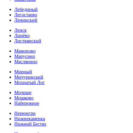
Лебединый
Легостаево
Ленинский
Ленск
Линёво
Листвянский
Мамоново
Марусино
Маслянино
Мирный
Мичуринский
Мохнатый Лог
Мочище
Мошково
Набережное
Нерюнгри
Нижнекаменка
Нижний Бестях