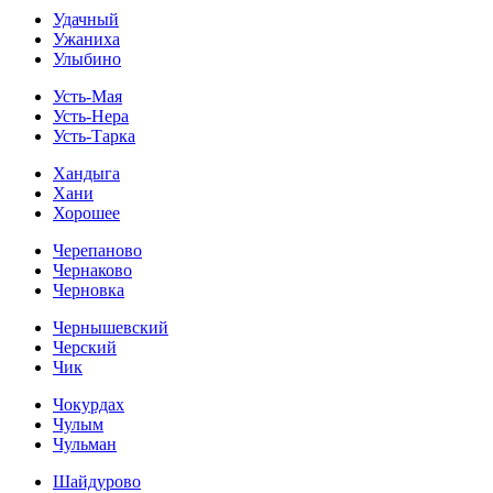
Удачный
Ужаниха
Улыбино
Усть-Мая
Усть-Нера
Усть-Тарка
Хандыга
Хани
Хорошее
Черепаново
Чернаково
Черновка
Чернышевский
Черский
Чик
Чокурдах
Чулым
Чульман
Шайдурово