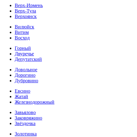
Верх-Ирмень
Верх-Тула
Верхоянск
Вилюйск
Витим
Восход
Горный
Двуречье
Депутатский
Довольное
Дорогино
Дубровино
Евсино
Жатай
Железнодорожный
Завьялово
Заковряжино
Звёздочка
Золотинка