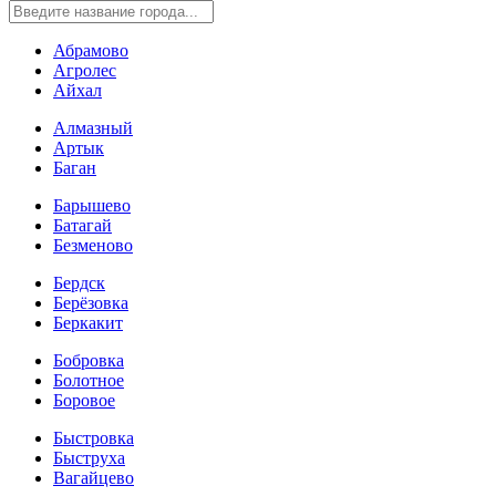
Абрамово
Агролес
Айхал
Алмазный
Артык
Баган
Барышево
Батагай
Безменово
Бердск
Берёзовка
Беркакит
Бобровка
Болотное
Боровое
Быстровка
Быструха
Вагайцево