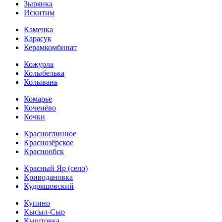
Зырянка
Искитим
Каменка
Карасук
Керамкомбинат
Кожурла
Колыбелька
Колывань
Комарье
Коченёво
Кочки
Красноглинное
Краснозёрское
Краснообск
Красный Яр (село)
Криводановка
Кудряшовский
Купино
Кысыл-Сыр
Кыштовка