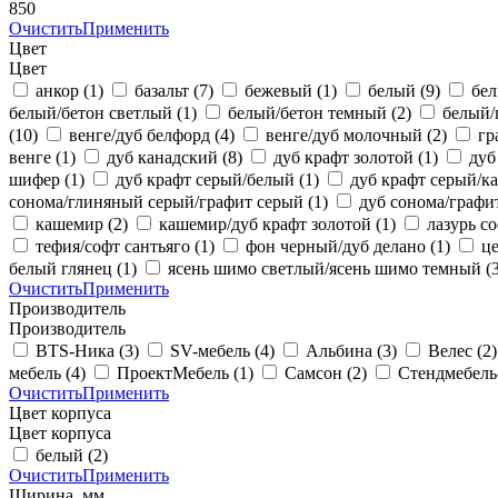
850
Очистить
Применить
Цвет
Цвет
анкор
(1)
базальт
(7)
бежевый
(1)
белый
(9)
бе
белый/бетон светлый
(1)
белый/бетон темный
(2)
белый/
(10)
венге/дуб белфорд
(4)
венге/дуб молочный
(2)
гр
венге
(1)
дуб канадский
(8)
дуб крафт золотой
(1)
дуб
шифер
(1)
дуб крафт серый/белый
(1)
дуб крафт серый/
сонома/глиняный серый/графит серый
(1)
дуб сонома/графи
кашемир
(2)
кашемир/дуб крафт золотой
(1)
лазурь с
тефия/софт сантьяго
(1)
фон черный/дуб делано
(1)
ц
белый глянец
(1)
ясень шимо светлый/ясень шимо темный
(
Очистить
Применить
Производитель
Производитель
BTS-Ника
(3)
SV-мебель
(4)
Альбина
(3)
Велес
(2)
мебель
(4)
ПроектМебель
(1)
Самсон
(2)
Стендмебел
Очистить
Применить
Цвет корпуса
Цвет корпуса
белый
(2)
Очистить
Применить
Ширина, мм