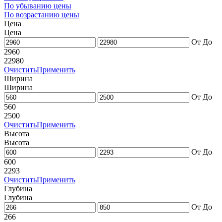
По убыванию цены
По возрастанию цены
Цена
Цена
От
До
2960
22980
Очистить
Применить
Ширина
Ширина
От
До
560
2500
Очистить
Применить
Высота
Высота
От
До
600
2293
Очистить
Применить
Глубина
Глубина
От
До
266