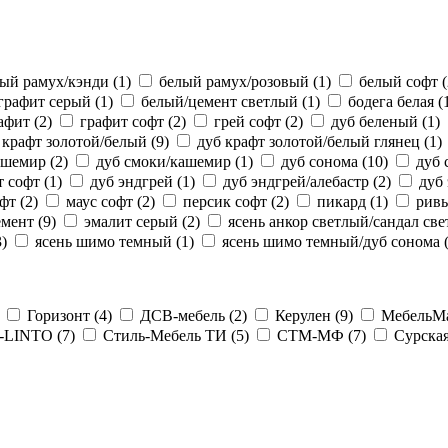
лый рамух/кэнди
(1)
белый рамух/розовый
(1)
белый софт
(
графит серый
(1)
белый/цемент светлый
(1)
бодега белая
(
афит
(2)
графит софт
(2)
грей софт
(2)
дуб беленый
(1)
 крафт золотой/белый
(9)
дуб крафт золотой/белый глянец
(1)
кашемир
(2)
дуб смоки/кашемир
(1)
дуб сонома
(10)
дуб 
т софт
(1)
дуб эндгрей
(1)
дуб эндгрей/алебастр
(2)
дуб
офт
(2)
маус софт
(2)
персик софт
(2)
пикард
(1)
ривь
емент
(9)
эмалит серый
(2)
ясень анкор светлый/сандал св
3)
ясень шимо темный
(1)
ясень шимо темный/дуб сонома
Горизонт
(4)
ДСВ-мебель
(2)
Керулен
(9)
МебельМ
ь-LINTO
(7)
Стиль-Мебель ТИ
(5)
СТМ-МФ
(7)
Сурска