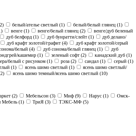
2)
белый/ателье светлый
(1)
белый/белый глянец
(1)
1)
венге
(1)
венге/белый глянец
(2)
венге/дуб беленый
дуб белфорд
(1)
дуб бунратти/слейт
(1)
дуб делано/
дуб крафт золотой/графит
(4)
дуб крафт золотой/серый
сонома/белый
(4)
дуб сонома/белый глянец
(1)
дуб
 эндгрей/кашемир
(1)
зеленый софт
(2)
канадский дуб
(1)
ера/белый с рисунком
(1)
роза
(2)
сандал
(1)
серый
(1)
етлый
(1)
ясень шимо светлый
(1)
ясень шимо светлый/
(2)
ясень шимо темный/ясень шимо светлый
(10)
аркет
(2)
Мебельсон
(3)
Миф
(9)
Нарус
(1)
Омск-
я Мебель
(1)
ТриЯ
(3)
ТЭКС-МФ
(5)