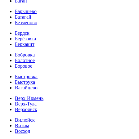
Баган
Барышево
Батагай
Безменово
Бердск
Берёзовка
Беркакит
Бобровка
Болотное
Боровое
Быстровка
Быструха
Вагайцево
Верх-Ирмень
Верх-Тула
Верхоянск
Вилюйск
Витим
Восход