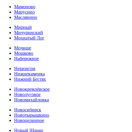
Мамоново
Марусино
Маслянино
Мирный
Мичуринский
Мохнатый Лог
Мочище
Мошково
Набережное
Нерюнгри
Нижнекаменка
Нижний Бестях
Новокремлёвское
Новолуговое
Новомихайловка
Новосибирск
Новотырышкино
Новоцелинное
Новый Шарап