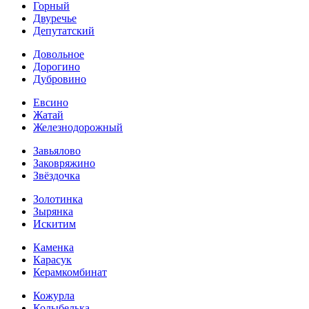
Горный
Двуречье
Депутатский
Довольное
Дорогино
Дубровино
Евсино
Жатай
Железнодорожный
Завьялово
Заковряжино
Звёздочка
Золотинка
Зырянка
Искитим
Каменка
Карасук
Керамкомбинат
Кожурла
Колыбелька