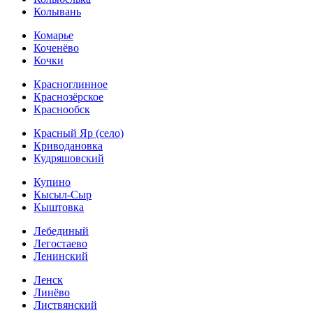
Колывань
Комарье
Коченёво
Кочки
Красноглинное
Краснозёрское
Краснообск
Красный Яр (село)
Криводановка
Кудряшовский
Купино
Кысыл-Сыр
Кыштовка
Лебединый
Легостаево
Ленинский
Ленск
Линёво
Листвянский