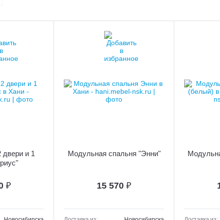
 двери и 1
Модульная спальня "Энни"
Модульна
риус"
10
₽
15 570
₽
Новосибирска
Доставка из:
Новосибирска
Доставка из: