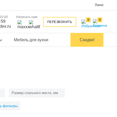
Хани
 20:00
Написать нам:
0
0
-59
ПЕРЕЗВОНИТЬ
dex.ru
ы
Мебель для кухни
Скидки!
Размер спального места, мм
ь фильтры