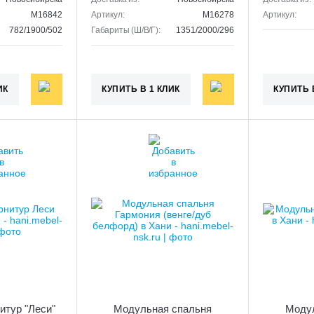
M16842
Артикул:
M16278
Артикул:
782/1900/502
Габариты (Ш/В/Г):
1351/2000/296
ИК
КУПИТЬ В 1 КЛИК
КУПИТЬ 
итур "Леси"
Модульная спальня
Моду