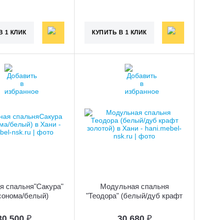
В 1 КЛИК
КУПИТЬ В 1 КЛИК
я спальня"Сакура"
Модульная спальня
сонома/белый)
"Теодора" (белый/дуб крафт
золотой)
30 500
₽
30 680
₽