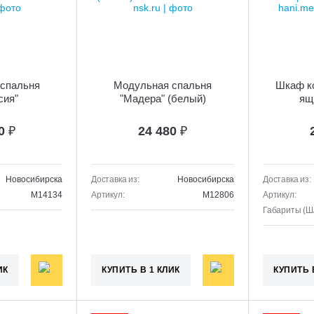
спальня
Модульная спальня
Шкаф ко
сия"
"Мадера" (белый)
ящ
80
₽
24 480
₽
Новосибирска
Доставка из:
Новосибирска
Доставка из:
M14134
Артикул:
M12806
Артикул:
Габариты (Ш/
ИК
КУПИТЬ В 1 КЛИК
КУПИТЬ 