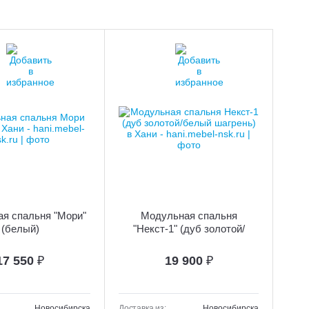
я спальня "Мори"
Модульная спальня
(белый)
"Некст-1" (дуб золотой/
белый шагрень)
17 550
₽
19 900
₽
Новосибирска
Доставка из:
Новосибирска