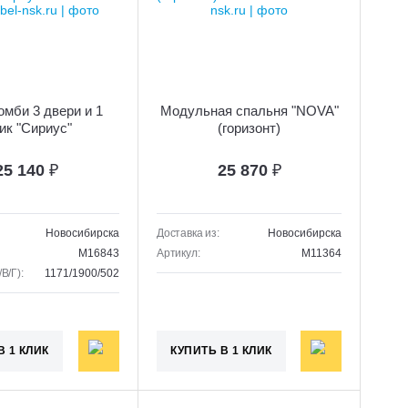
мби 3 двери и 1
Модульная спальня "NOVA"
ик "Сириус"
(горизонт)
25 140
₽
25 870
₽
Новосибирска
Доставка из:
Новосибирска
M16843
Артикул:
M11364
В/Г):
1171/1900/502
В 1 КЛИК
КУПИТЬ В 1 КЛИК