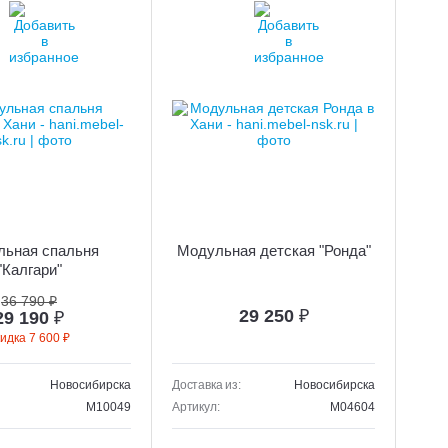
льная спальня
Модульная детская "Ронда"
"Калгари"
36 790 ₽
29 250
₽
29 190
₽
кидка 7 600 ₽
Новосибирска
Доставка из:
Новосибирска
M10049
Артикул:
M04604