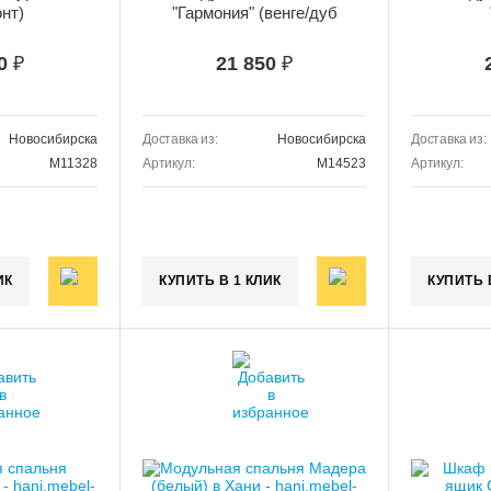
онт)
"Гармония" (венге/дуб
белфорд)
70
₽
21 850
₽
Новосибирска
Доставка из:
Новосибирска
Доставка из:
M11328
Артикул:
M14523
Артикул:
ИК
КУПИТЬ В 1 КЛИК
КУПИТЬ 