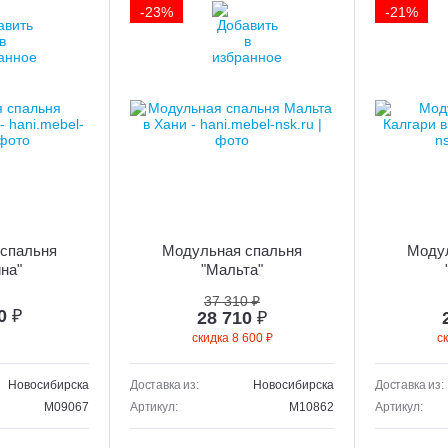
-23%
-21%
спальня
Модульная спальня
Моду
на"
"Мальта"
37 310 ₽
00
₽
28 710
₽
скидка 8 600 ₽
с
Новосибирска
Доставка из:
Новосибирска
Доставка из:
M09067
Артикул:
M10862
Артикул: