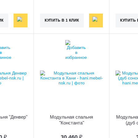
ИК
КУПИТЬ В 1 КЛИК
КУПИТЬ 
ьня "Денвер"
Модульная спальня
Модульна
"Константа"
(дуб 
90
₽
30 460
₽