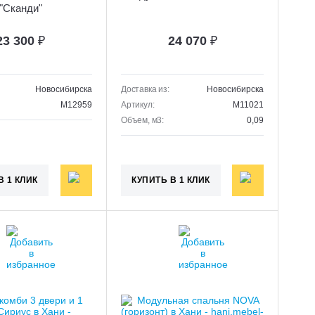
"Сканди"
23 300
₽
24 070
₽
Новосибирска
Доставка из:
Новосибирска
M12959
Артикул:
M11021
Объем, м3:
0,09
В 1 КЛИК
КУПИТЬ В 1 КЛИК