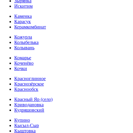
Зырянка
Искитим
Каменка
Карасук
Керамкомбинат
Кожурла
Колыбелька
Колывань
Комарье
Коченёво
Кочки
Красноглинное
Краснозёрское
Краснообск
Красный Яр (село)
Криводановка
Кудряшовский
Купино
Кысыл-Сыр
Кыштовка