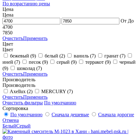
По возрастанию цены
Цена
Цена
От
До
4700
7850
Очистить
Применить
Цвет
Цвет
бежевый
(9)
белый
(2)
ваниль
(7)
гранат
(7)
иней
(7)
песок
(9)
серый
(9)
терракот
(9)
черный
(9)
шоколад
(7)
Очистить
Применить
Производитель
Производитель
Axellux
(2)
MERCURY
(7)
Очистить
Применить
Очистить фильтры
По умолчанию
Сортировка
По умолчанию
Сначала дешевые
Сначала дорогие
Отмена
Белый
Серый