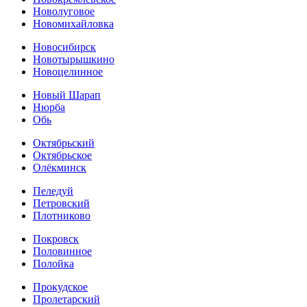
Новолуговое
Новомихайловка
Новосибирск
Новотырышкино
Новоцелинное
Новый Шарап
Нюрба
Обь
Октябрьский
Октябрьское
Олёкминск
Пеледуй
Петровский
Плотниково
Покровск
Половинное
Полойка
Прокудское
Пролетарский