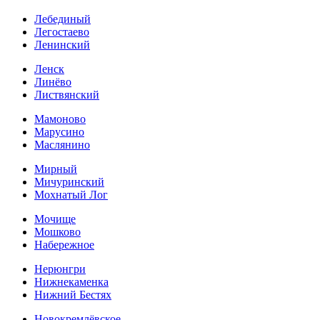
Лебединый
Легостаево
Ленинский
Ленск
Линёво
Листвянский
Мамоново
Марусино
Маслянино
Мирный
Мичуринский
Мохнатый Лог
Мочище
Мошково
Набережное
Нерюнгри
Нижнекаменка
Нижний Бестях
Новокремлёвское