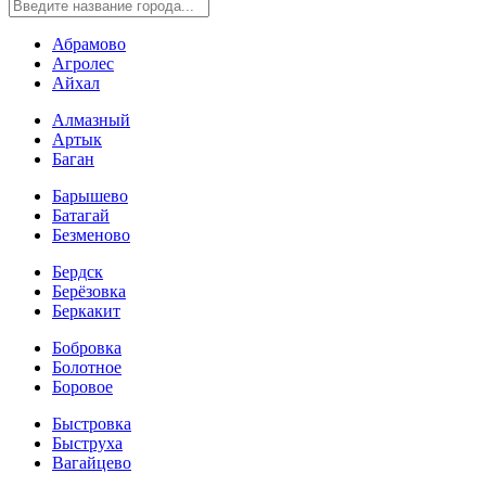
Абрамово
Агролес
Айхал
Алмазный
Артык
Баган
Барышево
Батагай
Безменово
Бердск
Берёзовка
Беркакит
Бобровка
Болотное
Боровое
Быстровка
Быструха
Вагайцево