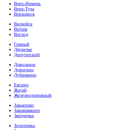
Верх-Ирмень
Верх-Тула
Верхоянск
Вилюйск
Витим
Восход
Горный
Двуречье
Депутатский
Довольное
Дорогино
Дубровино
Евсино
Жатай
Железнодорожный
Завьялово
Заковряжино
Звёздочка
Золотинка