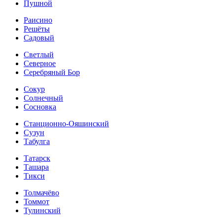
Пушной
Раисино
Решёты
Садовый
Светлый
Северное
Серебряный Бор
Сокур
Солнечный
Сосновка
Станционно-Ояшинский
Сузун
Табулга
Татарск
Ташара
Тикси
Толмачёво
Томмот
Тулинский