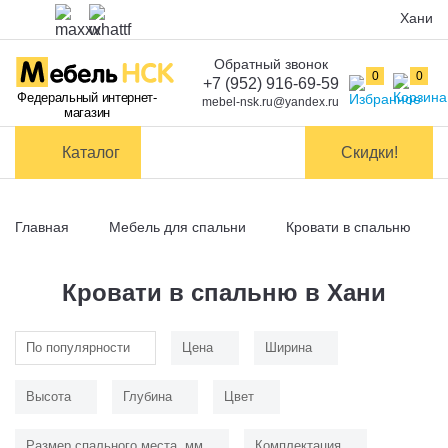
Хани
Обратный звонок
Оплата
0
0
+7 (952) 916-69-59
Федеральный интернет-
mebel-nsk.ru@yandex.ru
магазин
Доставка и
самовывоз
Каталог
Скидки!
Сборка
мебели
Главная
Мебель для спальни
Кровати в спальню
Обмен и
возврат
Кровати в спальню в Хани
Контакты
По популярности
Цена
Ширина
Заказать обратный звонок
Высота
Глубина
Цвет
Размер спального места, мм
Комплектация