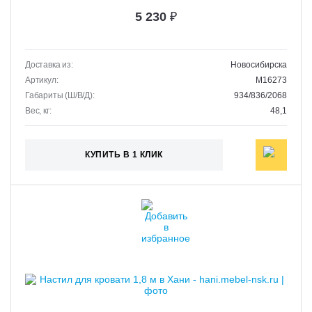
5 230
₽
Доставка из:
Новосибирска
Артикул:
M16273
Габариты (Ш/В/Д):
934/836/2068
Вес, кг:
48,1
КУПИТЬ В 1 КЛИК