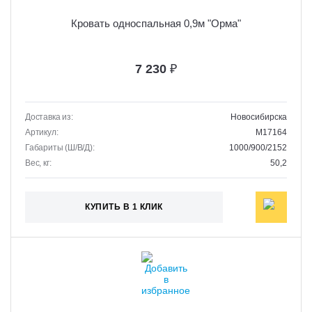
Кровать односпальная 0,9м "Орма"
7 230
₽
Доставка из:
Новосибирска
Артикул:
M17164
Габариты (Ш/В/Д):
1000/900/2152
Вес, кг:
50,2
КУПИТЬ В 1 КЛИК