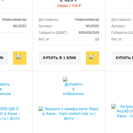
скидка 1 530 ₽
Новосибирска
Доставка из:
Новосибирска
Доставка из:
M14532
Артикул:
M16500
Артикул:
Габариты (Ш/В/Г):
600/400/349
Габариты (Ш/
Вес, кг:
12
Вес, кг:
ИК
КУПИТЬ В 1 КЛИК
КУПИТЬ 