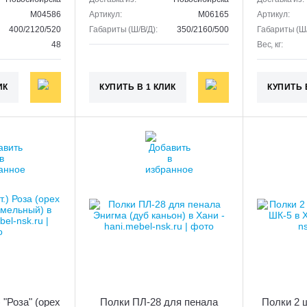
M04586
Артикул:
M06165
Артикул:
400/2120/520
Габариты (Ш/В/Д):
350/2160/500
Габариты (Ш/
48
Вес, кг:
ИК
КУПИТЬ В 1 КЛИК
КУПИТЬ 
 "Роза" (орех
Полки ПЛ-28 для пенала
Полки 2 ш