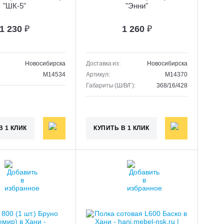
"ШК-5"
"Энни"
1 230
₽
1 260
₽
Новосибирска
Доставка из:
Новосибирска
M14534
Артикул:
M14370
Габариты (Ш/В/Г):
368/16/428
В 1 КЛИК
КУПИТЬ В 1 КЛИК