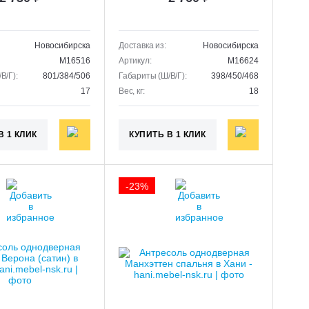
Новосибирска
Доставка из:
Новосибирска
M16516
Артикул:
M16624
В/Г):
801/384/506
Габариты (Ш/В/Г):
398/450/468
17
Вес, кг:
18
В 1 КЛИК
КУПИТЬ В 1 КЛИК
-23%