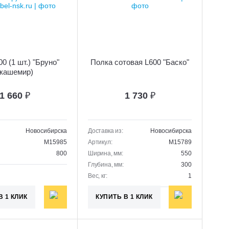
0 (1 шт.) "Бруно"
Полка сотовая L600 "Баско"
(кашемир)
1 660
₽
1 730
₽
Новосибирска
Доставка из:
Новосибирска
M15985
Артикул:
M15789
800
Ширина, мм:
550
Глубина, мм:
300
Вес, кг:
1
В 1 КЛИК
КУПИТЬ В 1 КЛИК