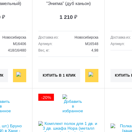
амельный)
"Энигма" (дуб каньон)
0
₽
1 210
₽
Новосибирска
Доставка из:
Новосибирска
Доставка из:
M16406
Артикул:
M16548
Артикул:
418/16/480
Вес, кг:
4,98
ИК
КУПИТЬ В 1 КЛИК
КУПИТЬ 
-20%