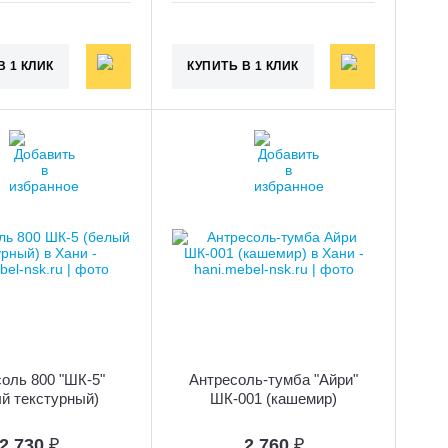
В 1 КЛИК
КУПИТЬ В 1 КЛИК
оль 800 "ШК-5"
Антресоль-тумба "Айри"
й текстурный)
ШК-001 (кашемир)
2 730
₽
2 760
₽