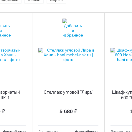
ворчатый
Стеллаж угловой "Лира"
Шкаф-куп
 ШК-1
600 
0
₽
5 680
₽
Новосибирска
Доставка из:
Новосибирска
Доставка из: