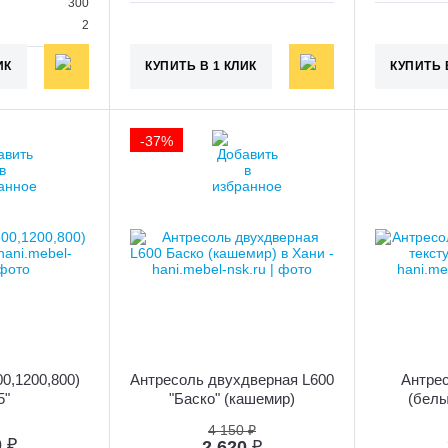
300
2
ИК
КУПИТЬ В 1 КЛИК
КУПИТЬ 
-37%
00,1200,800)
Антресоль двухдверная L600
Антрес
5"
"Баско" (кашемир)
(белы
4 150 ₽
0
₽
2 620
₽