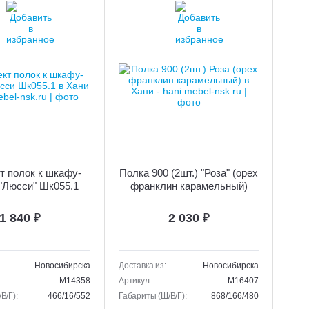
т полок к шкафу-
Полка 900 (2шт.) "Роза" (орех
"Люсси" Шк055.1
франклин карамельный)
1 840
₽
2 030
₽
Новосибирска
Доставка из:
Новосибирска
M14358
Артикул:
M16407
В/Г):
466/16/552
Габариты (Ш/В/Г):
868/166/480