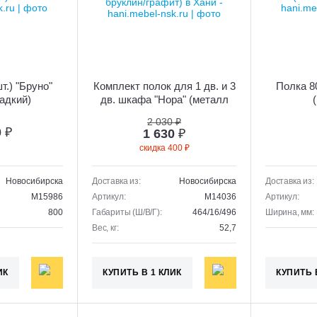
т.) "Бруно"
Комплект полок для 1 дв. и 3
Полка 80
адкий)
дв. шкафа "Нора" (металл
бруклин/графит)
2 030 ₽
0
₽
1 630
₽
скидка 400 ₽
Новосибирска
Доставка из:
Новосибирска
Доставка из:
M15986
Артикул:
M14036
Артикул:
800
Габариты (Ш/В/Г):
464/16/496
Ширина, мм:
Вес, кг:
52,7
ИК
КУПИТЬ В 1 КЛИК
КУПИТЬ 