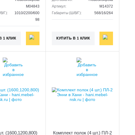
M04843
Артикул:
M14372
В/Г):
1010/2200/600
Габариты (Ш/В/Г):
568/16/264
98
В 1 КЛИК
КУПИТЬ В 1 КЛИК
т. (1600,1200,800)
Комплект полок (4 шт.) ПЛ-2