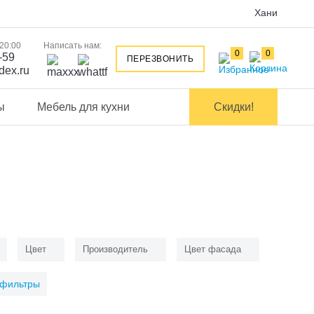
Хани
 20:00
Написать нам:
0
0
-59
ПЕРЕЗВОНИТЬ
dex.ru
ы
Мебель для кухни
Скидки!
Цвет
Производитель
Цвет фасада
 фильтры