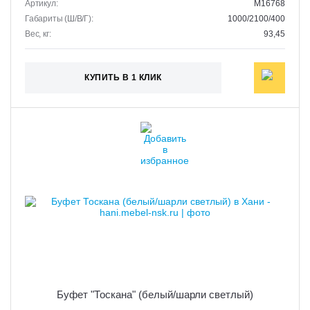
Артикул:
M16768
Габариты (Ш/В/Г):
1000/2100/400
Вес, кг:
93,45
КУПИТЬ В 1 КЛИК
Буфет "Тоскана" (белый/шарли светлый)