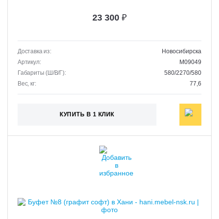
23 300
₽
Доставка из:
Новосибирска
Артикул:
M09049
Габариты (Ш/В/Г):
580/2270/580
Вес, кг:
77,6
КУПИТЬ В 1 КЛИК