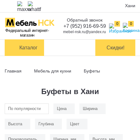
Хани
Обратный звонок
Оплата
0
0
+7 (952) 916-69-59
Федеральный интернет-
mebel-nsk.ru@yandex.ru
магазин
Доставка и
самовывоз
Каталог
Скидки!
Сборка
мебели
Главная
Мебель для кухни
Буфеты
Обмен и
возврат
Буфеты в Хани
Контакты
По популярности
Цена
Ширина
Заказать обратный звонок
Высота
Глубина
Цвет
Производитель
Ширина, мм
Высота, мм