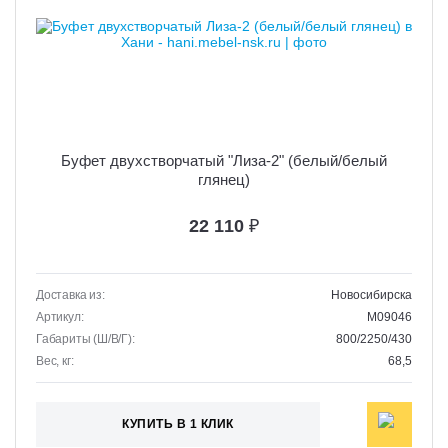
Буфет двухстворчатый "Лиза-2" (белый/белый
глянец)
22 110
₽
Доставка из:
Новосибирска
Артикул:
M09046
Габариты (Ш/В/Г):
800/2250/430
Вес, кг:
68,5
КУПИТЬ В 1 КЛИК