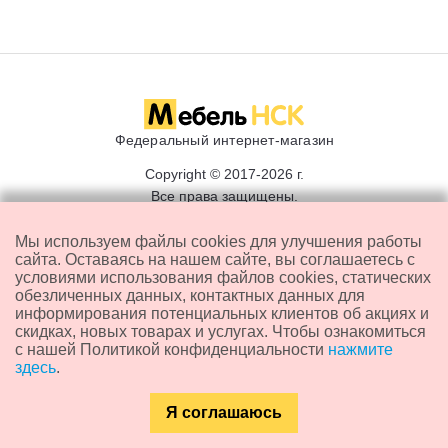
Федеральный интернет-магазин
Copyright © 2017-2026 г.
Все права защищены.
"Информация представленная на сайте не является
публичной офертой."
Мы используем файлы cookies для улучшения работы
сайта. Оставаясь на нашем сайте, вы соглашаетесь с
условиями использования файлов cookies, статических
Каталог мебели
обезличенных данных, контактных данных для
информирования потенциальных клиентов об акциях и
скидках, новых товарах и услугах. Чтобы ознакомиться
с нашей Политикой конфиденциальности
нажмите
Мебель для детской
Мебель из дерева
здесь
.
Мебель для прихожей
Бескаркасные кресла
Я соглашаюсь
Мебель для спальни
Матрасы
Каталог
Главная
Контакты
Поиск