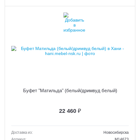
Буфет "Матильда" (белый/дримвуд белый)
22 460
₽
Доставка из:
Новосибирска
Артикул:
M14673