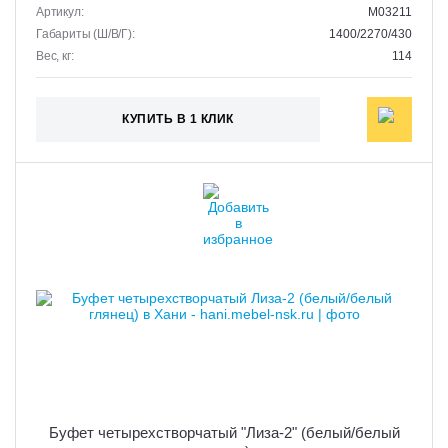
Артикул:
M03211
Габариты (Ш/В/Г):
1400/2270/430
Вес, кг:
114
КУПИТЬ В 1 КЛИК
Буфет четырехстворчатый "Лиза-2" (белый/белый