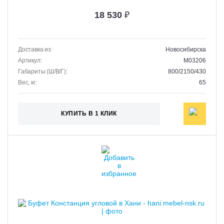
18 530
₽
Доставка из:
Новосибирска
Артикул:
M03206
Габариты (Ш/В/Г):
800/2150/430
Вес, кг:
65
КУПИТЬ В 1 КЛИК