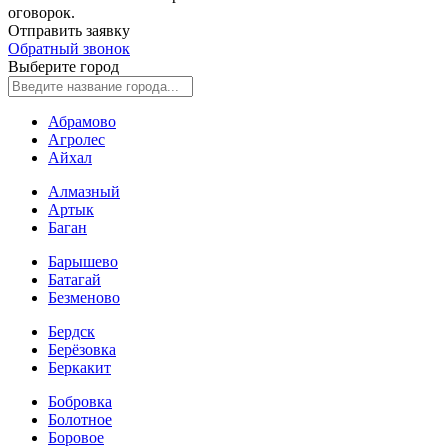
оговорок.
Отправить заявку
Обратный звонок
Выберите город
Абрамово
Агролес
Айхал
Алмазный
Артык
Баган
Барышево
Батагай
Безменово
Бердск
Берёзовка
Беркакит
Бобровка
Болотное
Боровое