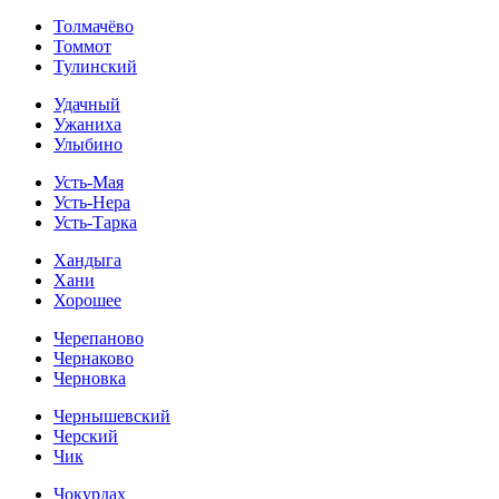
Толмачёво
Томмот
Тулинский
Удачный
Ужаниха
Улыбино
Усть-Мая
Усть-Нера
Усть-Тарка
Хандыга
Хани
Хорошее
Черепаново
Чернаково
Черновка
Чернышевский
Черский
Чик
Чокурдах