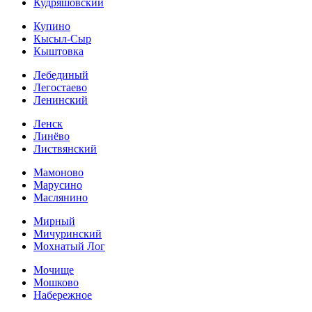
Кудряшовский
Купино
Кысыл-Сыр
Кыштовка
Лебединый
Легостаево
Ленинский
Ленск
Линёво
Листвянский
Мамоново
Марусино
Маслянино
Мирный
Мичуринский
Мохнатый Лог
Мочище
Мошково
Набережное