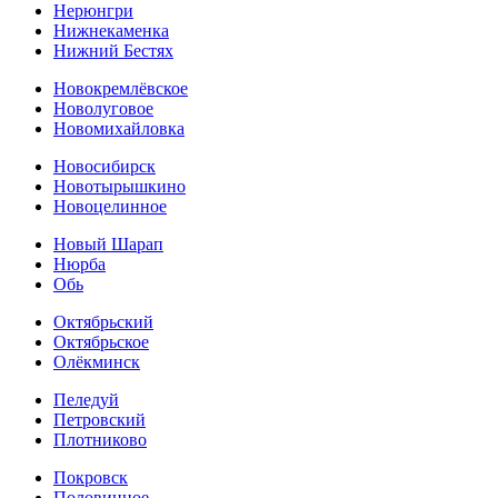
Нерюнгри
Нижнекаменка
Нижний Бестях
Новокремлёвское
Новолуговое
Новомихайловка
Новосибирск
Новотырышкино
Новоцелинное
Новый Шарап
Нюрба
Обь
Октябрьский
Октябрьское
Олёкминск
Пеледуй
Петровский
Плотниково
Покровск
Половинное