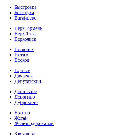
Быстровка
Быструха
Вагайцево
Верх-Ирмень
Верх-Тула
Верхоянск
Вилюйск
Витим
Восход
Горный
Двуречье
Депутатский
Довольное
Дорогино
Дубровино
Евсино
Жатай
Железнодорожный
Завьялово