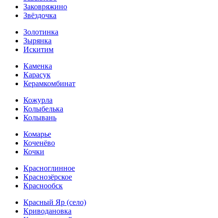
Заковряжино
Звёздочка
Золотинка
Зырянка
Искитим
Каменка
Карасук
Керамкомбинат
Кожурла
Колыбелька
Колывань
Комарье
Коченёво
Кочки
Красноглинное
Краснозёрское
Краснообск
Красный Яр (село)
Криводановка