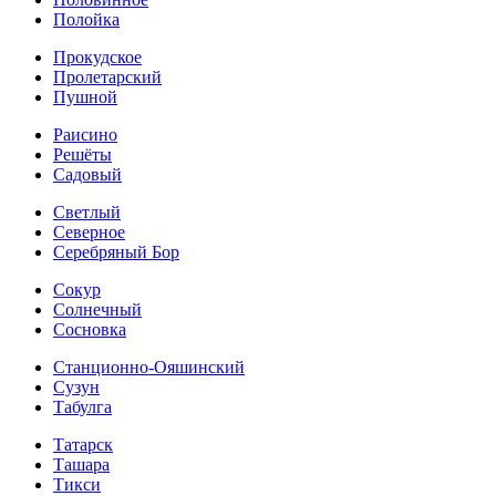
Полойка
Прокудское
Пролетарский
Пушной
Раисино
Решёты
Садовый
Светлый
Северное
Серебряный Бор
Сокур
Солнечный
Сосновка
Станционно-Ояшинский
Сузун
Табулга
Татарск
Ташара
Тикси